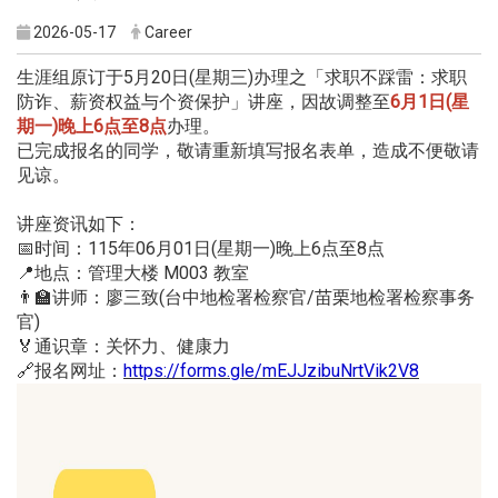
2026-05-17
Career
生涯组原订于5月20日(星期三)办理之「求职不踩雷：求职
防诈、薪资权益与个资保护」讲座，因故调整至
6月1日(星
期一)晚上6点至8点
办理。
已完成报名的同学，敬请重新填写报名表单，造成不便敬请
见谅。
讲座资讯如下：
📅时间：115年06月01日(星期一)晚上6点至8点
📍地点：管理大楼 M003 教室
👨‍🏫讲师：廖三致(台中地检署检察官/苗栗地检署检察事务
官)
🏅通识章：关怀力、健康力
🔗报名网址：
https://forms.gle/mEJJzibuNrtVik2V8