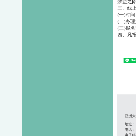
效益之
三、线
(一)时间：
(二)办
(三)报名连
四、凡
Shar
亚洲大
地址：41
电话：+8
电子邮件