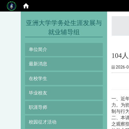
:::
亚洲大学学务处生涯发展与
就业辅导组
单位简介
10
最新消息
2026-0
在校学生
毕业校友
一、近
力。为
职涯导师
制与行
二、本
校园征才活动
之观察