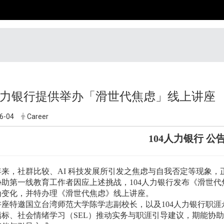
4人力银行提供举办「滑世代焦虑」线上讲座
6-04
Career
104人力银行 公
年来，社群比较、AI 科技发展所引发之焦虑与自我否定等现象
协助第一线教育工作者因应上述挑战，104人力银行发布《滑世
为变化，并特办理《滑世代焦虑》线上讲座。
讲座特邀国立台湾师范大学陈学志副校长，以及104人力银行职
指标、社会情绪学习（SEL）推动实务与职涯引导建议，期能协