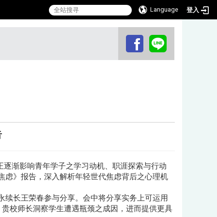
Language
登入
:::
告
，正逐渐影响青年学子之学习动机、职涯探索与行动
代焦虑》报告，深入解析年轻世代焦虑背后之心理机
涯永续长王荣春参与分享。会中将分享实务上可运用
助 贵校师长洞察学生遭遇瓶颈之成因，进而提供更具