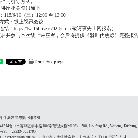
陪伴与引导方式。
上讲座相关资讯如下：
115/6/10（三）12:00 至 13:00
理方式：线上视讯会议
结：https://tw104.pse.is/92r6cm（敬请事先上网报名）
报名并参与本次线上讲座者，会后将提供《滑世代焦虑》完整报
Print this page
e
学生涯发展与就业辅导组
354台中市雾峰区柳丰路500号(管理大楼M103) 500, Lioufeng Rd., Wufeng, Taichung 41
86-4-23323456#1799
：career@asia.edu.tw ←企业征才资讯请寄此。主旨格式：【
公司】征才
OOO