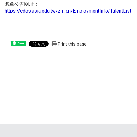
名单公告网址：
https://cdgs.asia.edu.tw/zh_cn/EmploymentInfo/TalentList
Print this page
Share